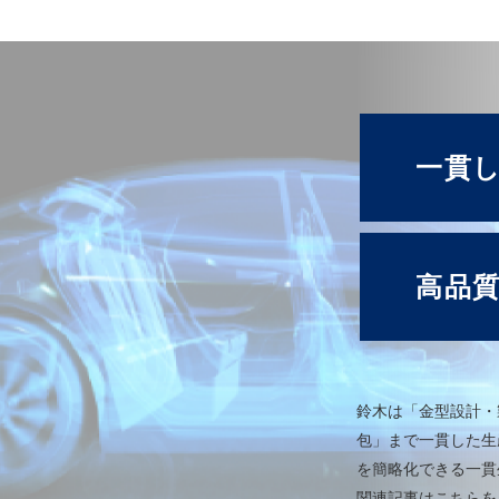
一貫
高品
鈴木は「金型設計・
包」まで一貫した生
を簡略化できる一貫
関連記事はこちら