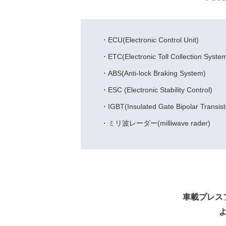
・ECU(Electronic Control Unit)
・ETC(Electronic Toll Collection Syste
・ABS(Anti-lock Braking System)
・ESC (Electronic Stability Control)
・IGBT(Insulated Gate Bipolar Tran
・ミリ波レーダー(milliwave rader)
車載プレス