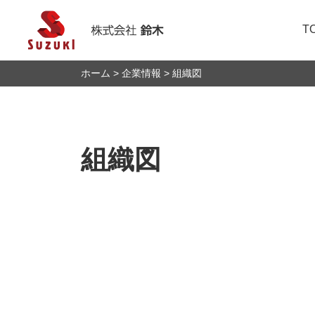
T
ホーム
企業情報
組織図
トップメッセージ
金型製造
IRニュース
人的資本向上に向け
鈴木を知る
株式会社鈴木につい
医療器具組立
IRカレンダー
社会への取組み
福利厚生・職場環境
製品紹介
個人投資家の皆様へ
介護等による再雇用
組織図