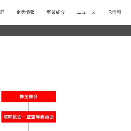
OP
企業情報
事業紹介
ニュース
IR情報
た取組み
会社概要
部品製造
経営方針
環境に関する取組み
職種紹介
て
経営理念
技術開発
IR資料室
品質への取組み
募集要項
制度
IRメール配信