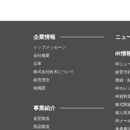
企業情報
ニュ
トップメッセージ
IR情
会社概要
沿革
IRニュ
株式会社鈴木について
経営方
経営理念
業績・
組織図
IRカレ
IR資料
株式関
事業紹介
個人投
金型製造
IRメー
部品製造
免責事