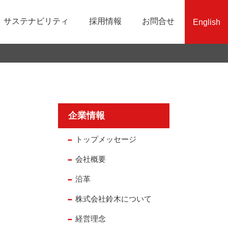
サステナビリティ
採用情報
お問合せ
English
沿革
生産システム製造
業績・財務情報
責任ある鉱物調達への取組み
社員インタビュー
組織図
品質保証
株式関連情報
SDGsへの取り組み
エントリーフォーム
免責事項
企業情報
トップメッセージ
会社概要
沿革
株式会社鈴木について
経営理念