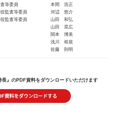
監査等委員
本間 浩正
締役監査等委員
河辺 悠介
締役監査等委員
山田 和弘
員
山田 晃広
員
関本 博美
員
浅川 裕規
員
佐藤 則明
特長』のPDF資料をダウンロードいただけます