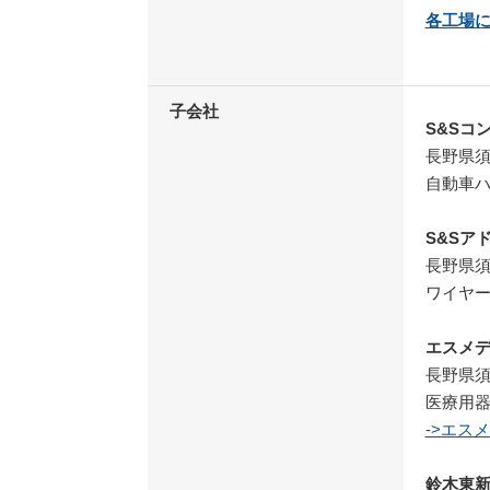
各工場
子会社
S&Sコ
長野県須
自動車
S&Sア
長野県須
ワイヤ
エスメ
長野県須
医療用
->エス
鈴木東