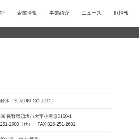
OP
企業情報
事業紹介
ニュース
IR情報
た取組み
会社概要
部品製造
経営方針
環境に関する取組み
職種紹介
て
経営理念
技術開発
IR資料室
品質への取組み
募集要項
制度
IRメール配信
木（SUZUKI CO.,LTD.）
8588 長野県須坂市大字小河原2150-1
-251-2600（代） FAX 026-251-2601