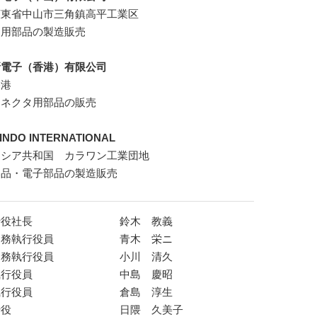
広東省中山市三角鎮高平工業区
タ用部品の製造販売
新電子（香港）有限公司
香港
コネクタ用部品の販売
GINDO INTERNATIONAL
ネシア共和国 カラワン工業団地
部品・電子部品の製造販売
締役社長
鈴木 教義
常務執行役員
青木 栄ニ
常務執行役員
小川 清久
執行役員
中島 慶昭
執行役員
倉島 淳生
締役
日隈 久美子