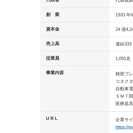
代表取締
創 業
1933 年
資本金
24 億
4,2
売上高
連結333
従業員
1,091
事業内容
精密プ
コネク
自動車
ＳＭＴ
医療器
U R L
企業サ
https://w