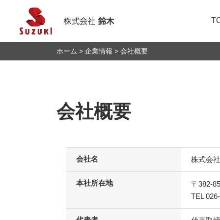
T
ホーム
企業情報
会社概要
トップメッセージ
金型製造
IRニュース
人的資本向上に向け
鈴木を知る
株式会社鈴木につい
医療器具組立
IRカレンダー
社会への取組み
福利厚生・職場環境
製品紹介
個人投資家の皆様へ
介護等による再雇用
会社概要
会社名
株式会社鈴
本社所在地
〒382-
TEL 026
代表者