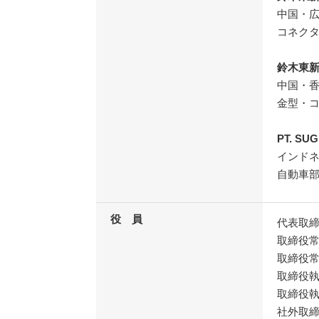
中国・
コネク
鈴木東
中国・
金型・
PT. SU
インド
自動車
役 員
代表取
取締役
取締役
取締役
取締役
社外取