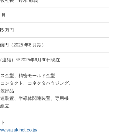
役社長 鈴木 教義
6 月
45
万円
 億円（2025 年6 月期）
名（連結）※2025年6月30日現在
レス金型、精密モールド金型
タコンタクト、コネクタハウジング、
電装部品
関連装置、半導体関連装置、専用機
具組立
イト
ww.suzukinet.co.jp/