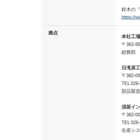
鈴木の
https://w
拠点
本社工
〒382-
総務部
日滝原
〒382-
TEL 026
部品製
須坂イ
〒382-
TEL 026
生産シ