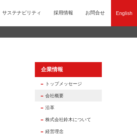
サステナビリティ
採用情報
お問合せ
English
沿革
生産システム製造
業績・財務情報
責任ある鉱物調達への取組み
社員インタビュー
組織図
品質保証
株式関連情報
SDGsへの取り組み
エントリーフォーム
免責事項
企業情報
トップメッセージ
会社概要
沿革
株式会社鈴木について
経営理念