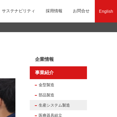
サステナビリティ
採用情報
お問合せ
English
沿革
生産システム製造
業績・財務情報
責任ある鉱物調達への取組み
社員インタビュー
組織図
品質保証
株式関連情報
SDGsへの取り組み
エントリーフォーム
免責事項
企業情報
事業紹介
金型製造
部品製造
生産システム製造
医療器具組立