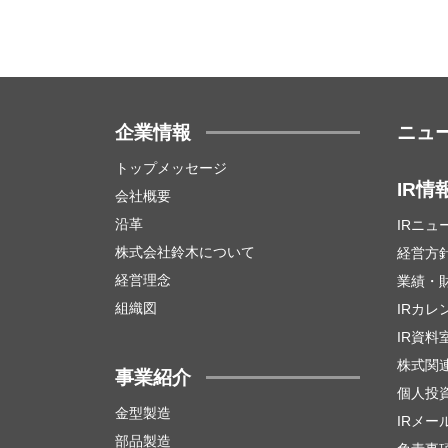
企業情報
ニュ
トップメッセージ
IR情
会社概要
沿革
IRニュ
株式会社鈴木について
経営方
経営理念
業績・
組織図
IRカレ
IR資料
株式関
事業紹介
個人投
金型製造
IRメー
部品製造