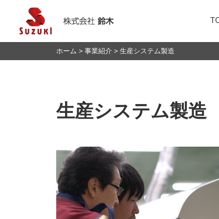
T
ホーム
事業紹介
生産システム製造
トップメッセージ
金型製造
IRニュース
人的資本向上に向け
鈴木を知る
株式会社鈴木につい
医療器具組立
IRカレンダー
社会への取組み
福利厚生・職場環境
製品紹介
個人投資家の皆様へ
介護等による再雇用
生産システム製造