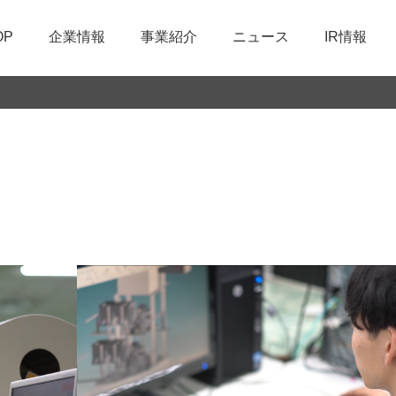
OP
企業情報
事業紹介
ニュース
IR情報
た取組み
会社概要
部品製造
経営方針
環境に関する取組み
職種紹介
て
経営理念
技術開発
IR資料室
品質への取組み
募集要項
制度
IRメール配信